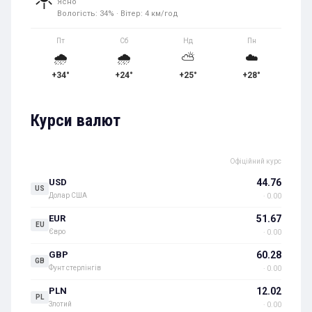
Ясно
Вологість: 34% · Вітер: 4 км/год
Пт
Сб
Нд
Пн
🌧️
🌧️
⛅
☁️
+34°
+24°
+25°
+28°
Курси валют
Офіційний курс
44.76
USD
US
Долар США
· 0.00
51.67
EUR
EU
Євро
· 0.00
60.28
GBP
GB
Фунт стерлінгів
· 0.00
12.02
PLN
PL
Злотий
· 0.00