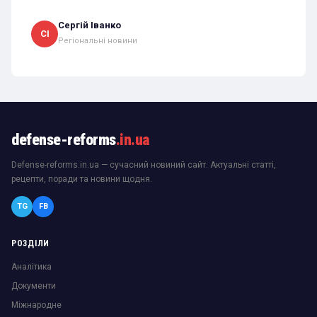
Сергій Іванко
СІ
Регіональні новини
defense-reforms
.in.ua
Defense-reforms.in.ua — сучасний новиний сайт. Актуальні статті,
рецепти, поради та новини щодня.
TG
FB
РОЗДІЛИ
Аналітика
Документи
Міжнародне