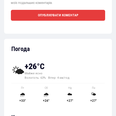
моїх подальших коментарів.
Погода
+26°C
🌤️
Майже ясно
Вологість: 63% · Вітер: 4 км/год
Пт
Сб
Нд
Пн
🌧️
🌧️
☁️
🌤️
+33°
+24°
+27°
+27°