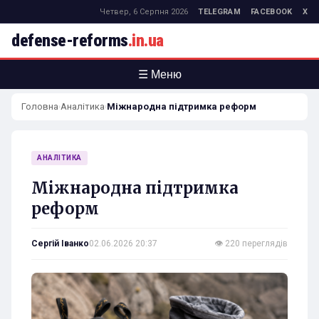
Четвер, 6 Серпня 2026
TELEGRAM
FACEBOOK
X
defense-reforms
.in.ua
☰ Меню
Головна
Аналітика
Міжнародна підтримка реформ
›
›
АНАЛІТИКА
Міжнародна підтримка
реформ
Сергій Іванко
02.06.2026 20:37
👁 220 переглядів