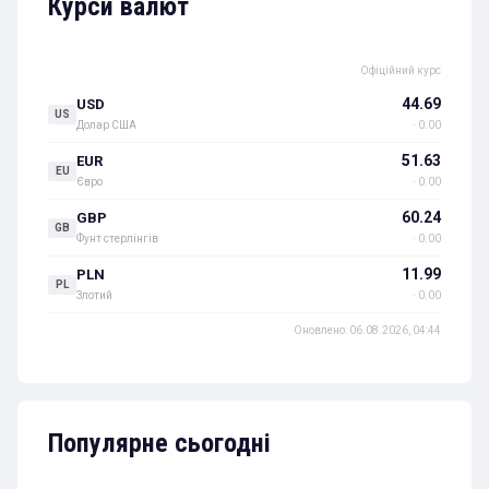
Курси валют
Офіційний курс
44.69
USD
US
Долар США
· 0.00
51.63
EUR
EU
Євро
· 0.00
60.24
GBP
GB
Фунт стерлінгів
· 0.00
11.99
PLN
PL
Злотий
· 0.00
Оновлено: 06.08.2026, 04:44
Популярне сьогодні